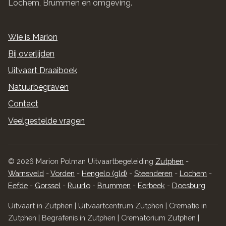
Lochem, Brummen en omgeving.
Wie is Marion
Bij overlijden
Uitvaart Draaiboek
Natuurbegraven
Contact
Veelgestelde vragen
© 2026 Marion Polman Uitvaartbegeleiding
Zutphen
-
Warnsveld
-
Vorden
-
Hengelo (gld)
-
Steenderen
-
Lochem
-
Eefde
-
Gorssel
-
Ruurlo
-
Brummen
-
Eerbeek
-
Doesburg
Uitvaart in Zutphen | Uitvaartcentrum Zutphen | Crematie in
Zutphen | Begrafenis in Zutphen | Crematorium Zutphen |