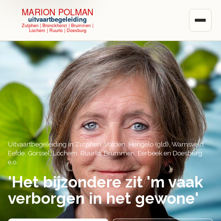
MARION POLMAN
uitvaartbegeleiding
Menu
Zutphen | Bronckhorst | Brummen |
Lochem | Ruurlo | Doesburg
Uitvaartbegeleiding in Zutphen, Vorden, Hengelo (gld), Warnsveld,
Eefde, Gorssel, Lochem, Ruurlo, Brummen, Eerbeek en Doesburg
e.o.
'Het bijzondere zit 'm vaak
verborgen in het gewone'